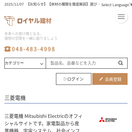
2025/11/07
【お知らせ】【床材の種類を徹底解説】選び方のコツとおすすめはこれ！
Select Language
2025/11/07
【お知らせ】【床材選びの完全版】木の種類と特徴を徹底解説！
2025/11/07
【お知らせ】床材の価格相場は？選び方と人気ランキングを徹底解説！
2025/11/07
【お知らせ】【床材おすすめ】初心者必見！失敗しない選び方と人気5選
2025/11/07
【お知らせ】ユニットバスの工事費用込み相場を徹底解説！安く抑えるコツは？
2025/11/07
【お知らせ】フローリングの種類と床材の選び方！おすすめのポイントを徹底解説
未来への架け橋となる、
2025/11/07
【お知らせ】【ビニル床タイル】初心者でも簡単！選び方と敷き方のコツ
理想の空間を一緒に創りましょう
2025/11/07
【お知らせ】【激安】シャワーユニットを徹底比較！人気商品と選び方のコツ
2025/11/07
【お知らせ】【必見】シャワーユニットの人気メーカー徹底比較！
048-483-4998
2025/11/06
【お知らせ】【保存版】システムバス価格の比較とおすすめ商品ランキング
2025/08/06
【お知らせ】ユニットバスの工事の費用相場と工期｜安くする方法や事例も解説
2025/08/06
【お知らせ】床材の種類は何がある？価格・特徴と部屋別に選び方も解説
2025/08/06
【お知らせ】【メーカー別】フロアタイルの特徴を比較！最適な選び方も紹介
2025/08/06
【お知らせ】ユニットバス施工の費用相場と価格変動要因など業者向けに解説
2025/08/06
【お知らせ】システムバスのサイズ選びで施主の不安を解消する提案方法を紹介
ログイン
会員登録
2025/08/06
【お知らせ】浴室リフォームの費用相場や劣化のサイン5つを解説
2025/08/06
【お知らせ】水回り工事やリフォームの費用相場と住みながら進めるメリットなど解説
2024/07/16
【お知らせ】2024夏季休業お知らせ
三菱電機
2023/10/21
【お知らせ】メーカー倉庫への直接お引き取りに関しまして
2024/04/06
【お知らせ】ゴールデンウィーク休業のお知らせ
2025/12/25
【お知らせ】2025～2026年年末年始休暇期間・ご注文に関しまして
三菱電機 Mitsubishi Electricのオフィ
シャルサイトです。家電製品から産
業機器、宇宙システム、社会インフ