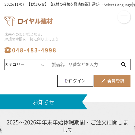
2025/11/07
【お知らせ】【床材の種類を徹底解説】選び方のコツとおすすめはこれ！
Select Language
2025/11/07
【お知らせ】【床材選びの完全版】木の種類と特徴を徹底解説！
2025/11/07
【お知らせ】床材の価格相場は？選び方と人気ランキングを徹底解説！
2025/11/07
【お知らせ】【床材おすすめ】初心者必見！失敗しない選び方と人気5選
2025/11/07
【お知らせ】ユニットバスの工事費用込み相場を徹底解説！安く抑えるコツは？
2025/11/07
【お知らせ】フローリングの種類と床材の選び方！おすすめのポイントを徹底解説
未来への架け橋となる、
2025/11/07
【お知らせ】【ビニル床タイル】初心者でも簡単！選び方と敷き方のコツ
理想の空間を一緒に創りましょう
2025/11/07
【お知らせ】【激安】シャワーユニットを徹底比較！人気商品と選び方のコツ
2025/11/07
【お知らせ】【必見】シャワーユニットの人気メーカー徹底比較！
048-483-4998
2025/11/06
【お知らせ】【保存版】システムバス価格の比較とおすすめ商品ランキング
2025/08/06
【お知らせ】ユニットバスの工事の費用相場と工期｜安くする方法や事例も解説
2025/08/06
【お知らせ】床材の種類は何がある？価格・特徴と部屋別に選び方も解説
2025/08/06
【お知らせ】【メーカー別】フロアタイルの特徴を比較！最適な選び方も紹介
2025/08/06
【お知らせ】ユニットバス施工の費用相場と価格変動要因など業者向けに解説
2025/08/06
【お知らせ】システムバスのサイズ選びで施主の不安を解消する提案方法を紹介
ログイン
会員登録
2025/08/06
【お知らせ】浴室リフォームの費用相場や劣化のサイン5つを解説
2025/08/06
【お知らせ】水回り工事やリフォームの費用相場と住みながら進めるメリットなど解説
2024/07/16
【お知らせ】2024夏季休業お知らせ
お知らせ
2023/10/21
【お知らせ】メーカー倉庫への直接お引き取りに関しまして
2024/04/06
【お知らせ】ゴールデンウィーク休業のお知らせ
2025/12/25
【お知らせ】2025～2026年年末年始休暇期間・ご注文に関しまして
2025～2026年年末年始休暇期間・ご注文に関しま
して