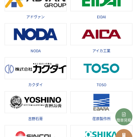
アドヴァン
EIDAI
NODA
アイカ工業
カクダイ
TOSO
吉野石膏
荏原製作所
簡単見積