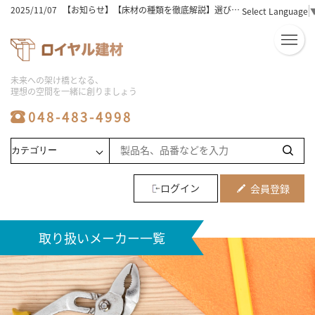
2025/11/07
【お知らせ】【床材の種類を徹底解説】選び方のコツとおすすめはこれ！
Select Language
2025/11/07
【お知らせ】【床材選びの完全版】木の種類と特徴を徹底解説！
2025/11/07
【お知らせ】床材の価格相場は？選び方と人気ランキングを徹底解説！
2025/11/07
【お知らせ】【床材おすすめ】初心者必見！失敗しない選び方と人気5選
2025/11/07
【お知らせ】ユニットバスの工事費用込み相場を徹底解説！安く抑えるコツは？
2025/11/07
【お知らせ】フローリングの種類と床材の選び方！おすすめのポイントを徹底解説
未来への架け橋となる、
2025/11/07
【お知らせ】【ビニル床タイル】初心者でも簡単！選び方と敷き方のコツ
理想の空間を一緒に創りましょう
2025/11/07
【お知らせ】【激安】シャワーユニットを徹底比較！人気商品と選び方のコツ
2025/11/07
【お知らせ】【必見】シャワーユニットの人気メーカー徹底比較！
048-483-4998
2025/11/06
【お知らせ】【保存版】システムバス価格の比較とおすすめ商品ランキング
2025/08/06
【お知らせ】ユニットバスの工事の費用相場と工期｜安くする方法や事例も解説
2025/08/06
【お知らせ】床材の種類は何がある？価格・特徴と部屋別に選び方も解説
2025/08/06
【お知らせ】【メーカー別】フロアタイルの特徴を比較！最適な選び方も紹介
2025/08/06
【お知らせ】ユニットバス施工の費用相場と価格変動要因など業者向けに解説
2025/08/06
【お知らせ】システムバスのサイズ選びで施主の不安を解消する提案方法を紹介
ログイン
会員登録
2025/08/06
【お知らせ】浴室リフォームの費用相場や劣化のサイン5つを解説
2025/08/06
【お知らせ】水回り工事やリフォームの費用相場と住みながら進めるメリットなど解説
2024/07/16
【お知らせ】2024夏季休業お知らせ
取り扱いメーカー一覧
2023/10/21
【お知らせ】メーカー倉庫への直接お引き取りに関しまして
2024/04/06
【お知らせ】ゴールデンウィーク休業のお知らせ
2025/12/25
【お知らせ】2025～2026年年末年始休暇期間・ご注文に関しまして