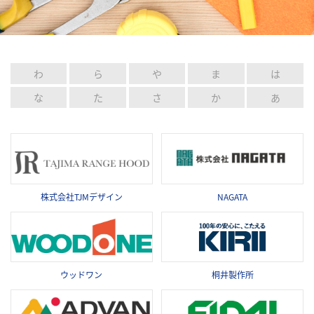
わ
ら
や
ま
は
な
た
さ
か
あ
NAGATA
株式会社TJMデザイン
ウッドワン
桐井製作所