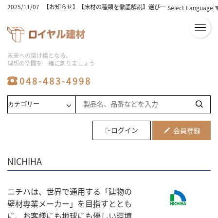
2025/11/07
【お知らせ】【床材の種類を徹底解説】選び方のコツとおすすめはこれ！
Select Language
2025/11/07
【お知らせ】【床材選びの完全版】木の種類と特徴を徹底解説！
2025/11/07
【お知らせ】床材の価格相場は？選び方と人気ランキングを徹底解説！
2025/11/07
【お知らせ】【床材おすすめ】初心者必見！失敗しない選び方と人気5選
2025/11/07
【お知らせ】ユニットバスの工事費用込み相場を徹底解説！安く抑えるコツは？
2025/11/07
【お知らせ】フローリングの種類と床材の選び方！おすすめのポイントを徹底解説
未来への架け橋となる、
2025/11/07
【お知らせ】【ビニル床タイル】初心者でも簡単！選び方と敷き方のコツ
理想の空間を一緒に創りましょう
2025/11/07
【お知らせ】【激安】シャワーユニットを徹底比較！人気商品と選び方のコツ
2025/11/07
【お知らせ】【必見】シャワーユニットの人気メーカー徹底比較！
048-483-4998
2025/11/06
【お知らせ】【保存版】システムバス価格の比較とおすすめ商品ランキング
2025/08/06
【お知らせ】ユニットバスの工事の費用相場と工期｜安くする方法や事例も解説
2025/08/06
【お知らせ】床材の種類は何がある？価格・特徴と部屋別に選び方も解説
2025/08/06
【お知らせ】【メーカー別】フロアタイルの特徴を比較！最適な選び方も紹介
2025/08/06
【お知らせ】ユニットバス施工の費用相場と価格変動要因など業者向けに解説
2025/08/06
【お知らせ】システムバスのサイズ選びで施主の不安を解消する提案方法を紹介
ログイン
会員登録
2025/08/06
【お知らせ】浴室リフォームの費用相場や劣化のサイン5つを解説
2025/08/06
【お知らせ】水回り工事やリフォームの費用相場と住みながら進めるメリットなど解説
2024/07/16
【お知らせ】2024夏季休業お知らせ
NICHIHA
2023/10/21
【お知らせ】メーカー倉庫への直接お引き取りに関しまして
2024/04/06
【お知らせ】ゴールデンウィーク休業のお知らせ
2025/12/25
【お知らせ】2025～2026年年末年始休暇期間・ご注文に関しまして
ニチハは、世界で通用する「建物の
壁材専業メーカー」を目指すととも
に、お客様にも地球にも優しい環境