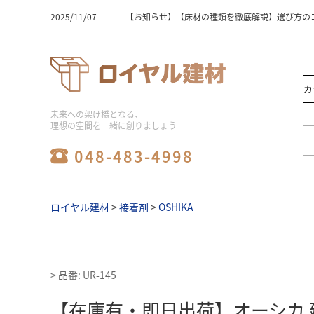
2025/11/07
【お知らせ】【床材の種類を徹底解説】選び方の
2025/11/07
【お知らせ】【床材選びの完全版】木の種類と特
2025/11/07
【お知らせ】床材の価格相場は？選び方と人気ラ
2025/11/07
【お知らせ】【床材おすすめ】初心者必見！失敗
2025/11/07
【お知らせ】ユニットバスの工事費用込み相場を
2025/11/07
【お知らせ】フローリングの種類と床材の選び方
2025/11/07
【お知らせ】【ビニル床タイル】初心者でも簡単
2025/11/07
【お知らせ】【激安】シャワーユニットを徹底比
2025/11/07
【お知らせ】【必見】シャワーユニットの人気メ
未来への架け橋となる、
2025/11/06
【お知らせ】【保存版】システムバス価格の比較
理想の空間を一緒に創りましょう
2025/08/06
【お知らせ】ユニットバスの工事の費用相場と工
2025/08/06
【お知らせ】床材の種類は何がある？価格・特徴
048-483-4998
2025/08/06
【お知らせ】【メーカー別】フロアタイルの特徴
2025/08/06
【お知らせ】ユニットバス施工の費用相場と価格
2025/08/06
【お知らせ】システムバスのサイズ選びで施主の
2025/08/06
【お知らせ】浴室リフォームの費用相場や劣化の
ロイヤル建材
>
接着剤
>
OSHIKA
2025/08/06
【お知らせ】水回り工事やリフォームの費用相場
2024/07/16
【お知らせ】2024夏季休業お知らせ
2023/10/21
【お知らせ】メーカー倉庫への直接お引き取りに
2024/04/06
【お知らせ】ゴールデンウィーク休業のお知らせ
2025/12/25
【お知らせ】2025～2026年年末年始休暇期間
>
品番: UR-145
【在庫有・即日出荷】オーシカ 建築