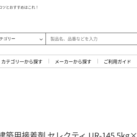
コツとおすすめはこれ！
徴を徹底解説！
ンキングを徹底解説！
しない選び方と人気5選
徹底解説！安く抑えるコツは？
！おすすめのポイントを徹底解説
！選び方と敷き方のコツ
較！人気商品と選び方のコツ
ーカー徹底比較！
とおすすめ商品ランキング
期｜安くする方法や事例も解説
カテゴリ一から探す
メーカーから探す
ご利用ガイド
と部屋別に選び方も解説
を比較！最適な選び方も紹介
変動要因など業者向けに解説
不安を解消する提案方法を紹介
サイン5つを解説
と住みながら進めるメリットなど解説
関しまして
・ご注文に関しまして
用接着剤 セレクティ UR-145 5kg