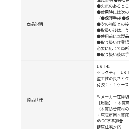
●火気のあるとこ
●使用時には次の
（●保護手袋 ●
商品説明
●次の物質との接
●取扱い後は、う
●使用前に本製品
●取り扱い作業場
必要に応じて局所
●取り扱い後は手
UR-145
セレクティ UR
塗工性の良さとク
荷姿：・１ケース(
※メーカー在庫切
商品仕様
【用途】 ・木質
（木質防音床材の
・床暖房用木質床
4VOC基準適合
健康住宅対応