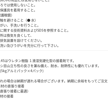
ろでは使用しないこと。
保護具を着用すること。
保護眼鏡）
触を避けること（● 水）
がい、手洗いを行うこと。
に関する技術資料およびSDSを参照すること。
所は換気を良くして、
排気装置を設けてください。
洗い及びうがいを充分に行って下さい。
-145はウレタン樹脂 １液湿気硬化型の接着剤です。
シ目山立ち性の良さを兼ね備え、耐水、耐熱性にも優れています。
5kgアルミパック×4パック)
れの場合は納期が遅れる場合がございます。納期に余裕をもってご注文
床材の直張り接着
直張り接着に最適）
材の接着