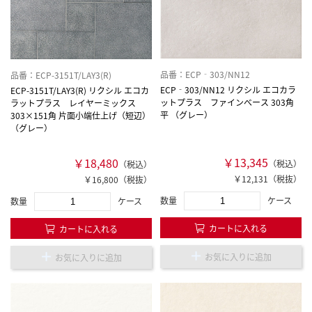
品番：ECP‐303/NN12
品番：ECP-3151T/LAY3(R)
ECP‐303/NN12 リクシル エコカラ
ECP-3151T/LAY3(R) リクシル エコカ
ットプラス ファインべース 303角
ラットプラス レイヤーミックス
平 （グレー）
303×151角 片面小端仕上げ（短辺）
（グレー）
￥13,345
￥18,480
（税込）
（税込）
￥12,131（税抜）
￥16,800（税抜）
数量
ケース
数量
ケース
カートに入れる
カートに入れる
お気に入りに追加
お気に入りに追加