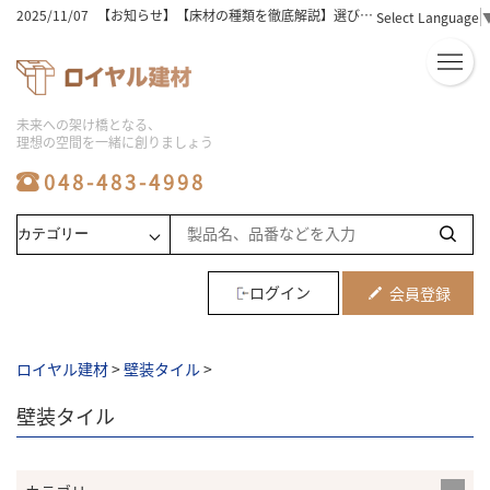
2025/11/07
【お知らせ】【床材選びの完全版】木の種類と特徴を徹底解説！
Select Language
2025/11/07
【お知らせ】床材の価格相場は？選び方と人気ランキングを徹底解説！
2025/11/07
【お知らせ】【床材おすすめ】初心者必見！失敗しない選び方と人気5選
2025/11/07
【お知らせ】ユニットバスの工事費用込み相場を徹底解説！安く抑えるコツは？
2025/11/07
【お知らせ】フローリングの種類と床材の選び方！おすすめのポイントを徹底解説
2025/11/07
【お知らせ】【ビニル床タイル】初心者でも簡単！選び方と敷き方のコツ
未来への架け橋となる、
2025/11/07
【お知らせ】【激安】シャワーユニットを徹底比較！人気商品と選び方のコツ
理想の空間を一緒に創りましょう
2025/11/07
【お知らせ】【必見】シャワーユニットの人気メーカー徹底比較！
2025/11/06
【お知らせ】【保存版】システムバス価格の比較とおすすめ商品ランキング
048-483-4998
2025/08/06
【お知らせ】ユニットバスの工事の費用相場と工期｜安くする方法や事例も解説
2025/08/06
【お知らせ】床材の種類は何がある？価格・特徴と部屋別に選び方も解説
2025/08/06
【お知らせ】【メーカー別】フロアタイルの特徴を比較！最適な選び方も紹介
2025/08/06
【お知らせ】ユニットバス施工の費用相場と価格変動要因など業者向けに解説
2025/08/06
【お知らせ】システムバスのサイズ選びで施主の不安を解消する提案方法を紹介
2025/08/06
【お知らせ】浴室リフォームの費用相場や劣化のサイン5つを解説
ログイン
会員登録
2025/08/06
【お知らせ】水回り工事やリフォームの費用相場と住みながら進めるメリットなど解説
2024/07/16
【お知らせ】2024夏季休業お知らせ
2023/10/21
【お知らせ】メーカー倉庫への直接お引き取りに関しまして
ロイヤル建材
>
壁装タイル
>
2024/04/06
【お知らせ】ゴールデンウィーク休業のお知らせ
2025/12/25
【お知らせ】2025～2026年年末年始休暇期間・ご注文に関しまして
壁装タイル