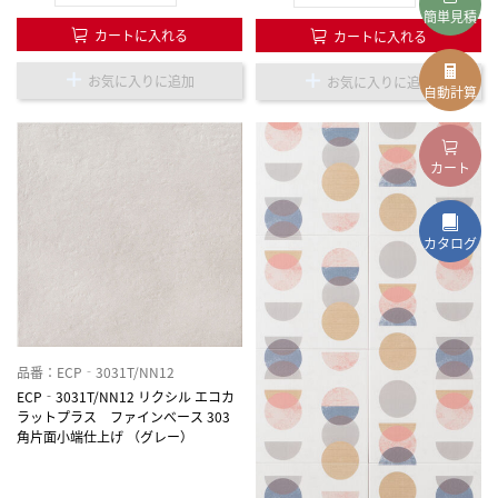
簡単見積
カートに入れる
カートに入れる
お気に入りに追加
お気に入りに追加
自動計算
カート
カタログ
品番：ECP‐3031T/NN12
ECP‐3031T/NN12 リクシル エコカ
ラットプラス ファインべース 303
角片面小端仕上げ （グレー）