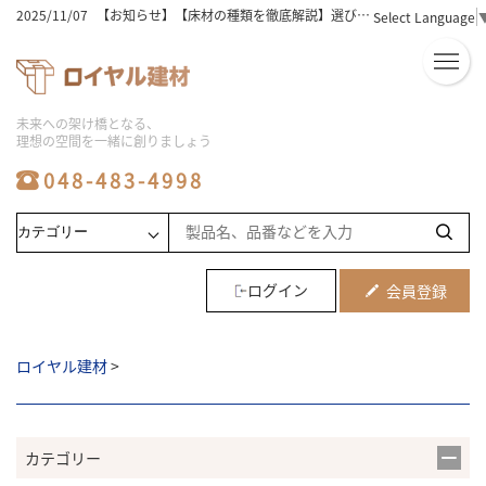
2025/11/07
【お知らせ】【床材選びの完全版】木の種類と特徴を徹底解説！
Select Language
2025/11/07
【お知らせ】床材の価格相場は？選び方と人気ランキングを徹底解説！
2025/11/07
【お知らせ】【床材おすすめ】初心者必見！失敗しない選び方と人気5選
2025/11/07
【お知らせ】ユニットバスの工事費用込み相場を徹底解説！安く抑えるコツは？
2025/11/07
【お知らせ】フローリングの種類と床材の選び方！おすすめのポイントを徹底解説
2025/11/07
【お知らせ】【ビニル床タイル】初心者でも簡単！選び方と敷き方のコツ
未来への架け橋となる、
2025/11/07
【お知らせ】【激安】シャワーユニットを徹底比較！人気商品と選び方のコツ
理想の空間を一緒に創りましょう
2025/11/07
【お知らせ】【必見】シャワーユニットの人気メーカー徹底比較！
2025/11/06
【お知らせ】【保存版】システムバス価格の比較とおすすめ商品ランキング
048-483-4998
2025/08/06
【お知らせ】ユニットバスの工事の費用相場と工期｜安くする方法や事例も解説
2025/08/06
【お知らせ】床材の種類は何がある？価格・特徴と部屋別に選び方も解説
2025/08/06
【お知らせ】【メーカー別】フロアタイルの特徴を比較！最適な選び方も紹介
2025/08/06
【お知らせ】ユニットバス施工の費用相場と価格変動要因など業者向けに解説
2025/08/06
【お知らせ】システムバスのサイズ選びで施主の不安を解消する提案方法を紹介
2025/08/06
【お知らせ】浴室リフォームの費用相場や劣化のサイン5つを解説
ログイン
会員登録
2025/08/06
【お知らせ】水回り工事やリフォームの費用相場と住みながら進めるメリットなど解説
2024/07/16
【お知らせ】2024夏季休業お知らせ
2023/10/21
【お知らせ】メーカー倉庫への直接お引き取りに関しまして
ロイヤル建材
>
2024/04/06
【お知らせ】ゴールデンウィーク休業のお知らせ
2025/12/25
【お知らせ】2025～2026年年末年始休暇期間・ご注文に関しまして
カテゴリー