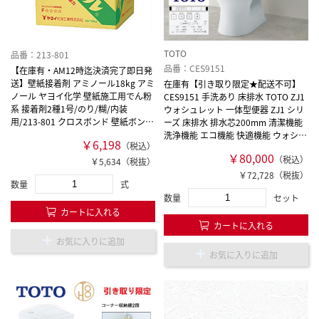
TOTO
品番：213-801
品番：CES9151
【在庫有・AM12時迄決済完了即日発
送】壁紙接着剤 アミノール18kg アミ
在庫有【引き取り限定★配送不可】
ノール ヤヨイ化学 壁紙施工用でん粉
CES9151 手洗あり 床排水 TOTO ZJ1
系 接着剤2種1号/のり/糊/内装
ウォシュレット 一体型便器 ZJ1 シリ
用/213-801 クロスボンド 壁紙ボンド
ーズ 床排水 排水芯200mm 清潔機能
クロス接着剤 接着剤 クロス 壁紙【送
洗浄機能 エコ機能 快適機能 ウォシュ
￥6,198
（税込）
料無料】
トイレ 手洗付 壁リモコン 防露便器
￥80,000
（税込）
【在庫有】
￥5,634（税抜）
￥72,728（税抜）
数量
式
数量
セット
カートに入れる
カートに入れる
お気に入りに追加
お気に入りに追加