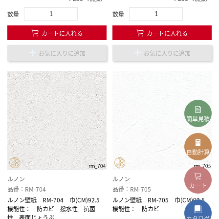
数量
数量
カートに入れる
カートに入れる
お気に入りに追加
お気に入りに追加
簡単見積
自動計算
ルノン
ルノン
カート
品番：RM-704
品番：RM-705
ルノン壁紙 RM-704 巾(CM)92.5
ルノン壁紙 RM-705 巾(CM)92.5
機能性： 防カビ 撥水性 抗菌
機能性： 防カビ
性 表面じょうぶ
カタログ