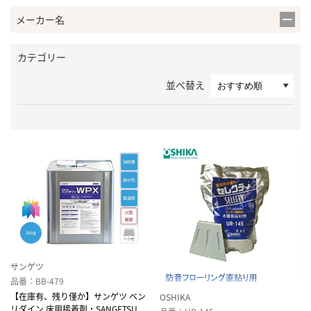
メーカー名
カテゴリー
並べ替え
サンゲツ
品番：BB-479
【在庫有、残り僅か】サンゲツ ベン
OSHIKA
リダイン 床用接着剤・SANGETSU