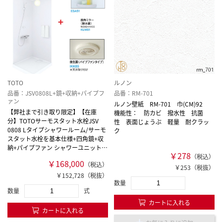
TOTO
ルノン
品番：JSV0808L+鏡+収納+パイプフ
品番：RM-701
ァン
ルノン壁紙 RM-701 巾(CM)92
【弊社まで引き取り限定】【在庫
機能性： 防カビ 撥水性 抗菌
分】TOTOサーモスタット水栓JSV
性 表面じょうぶ 軽量 耐クラッ
0808 Lタイプシャワールーム/サーモ
ク
スタット水栓を基本仕様+四角鏡+収
納+パイプファン シャワーユニット・
￥278
シャワーボックス内寸法
（税込）
￥168,000
（税込）
D800×W800×H2030mm
￥253（税抜）
￥152,728（税抜）
数量
数量
式
カートに入れる
カートに入れる