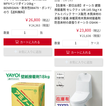
品番：UR-145
WPXベンリダイン16kg・
【在庫有・即日出荷】オーシカ 建築
BENRIDAIN・耐水性BB479・ボンド/
用接着剤 セレクティ UR-145 5kg×4
のり【送料無料】
アルミパック ケース販売 木質床材の
直張り接着 床暖房用木質床材接着剤
￥26,800
（税込）
防音床材の直張りオーシカ OSHIKA
￥24,363（税抜）
ボンド 防音フローリング直貼り
￥23,800
（税込）
【送料無料】
数量
缶
￥21,636（税抜）
カートに入れる
数量
ケース
お気に入りに追加
カートに入れる
お気に入りに追加