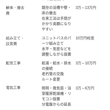
既存の浴槽や壁・
解体・撤去
3万～13万円
床の撤去
費
在来工法は手間が
かかり高額になり
やすい
ユニットバスのパ
組み立て・
10万円程度　
ーツ組み立て
設置費
水平・気密などを
調整しながら設置
給湯・給水・排水
配管工事
3万～10万円
の接続
老朽管の交換
ルート変更
照明・換気扇・浴
電気工事
3万～6万円
室暖房乾燥機・リ
モコン設置
分電盤からの延長