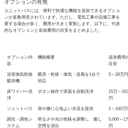
オプションの有無
ユニットバスには、便利で快適な機能を追加できるオプショ
ンが多数用意されています。ただし、電気工事や設備工事を
要する場合が多く、費用が大きく変動します。以下に、代表
的なオプションと追加費用の目安をまとめました。
オプション内
機能概要
追加費用
容
目安
浴室換気乾燥
暖房・乾燥・換気・送風を1台で
5～28万
暖房機
対応
床ワイパー洗
ボタン操作で床面を自動洗浄
15万～20
浄
円
ジェットバス
肩や腰に心地よい水流を提供
1～100万
調光・調色シ
明るさや光の色味を調整し、癒し
5,000～1
ステム
空間を演出
円