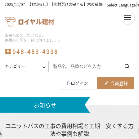
2025/11/07
【お知らせ】【床材選びの完全版】木の種類と特徴を徹底解説！
Select Language
2025/11/07
【お知らせ】床材の価格相場は？選び方と人気ランキングを徹底解説！
2025/11/07
【お知らせ】【床材おすすめ】初心者必見！失敗しない選び方と人気5選
2025/11/07
【お知らせ】ユニットバスの工事費用込み相場を徹底解説！安く抑えるコツは？
2025/11/07
【お知らせ】フローリングの種類と床材の選び方！おすすめのポイントを徹底解説
2025/11/07
【お知らせ】【ビニル床タイル】初心者でも簡単！選び方と敷き方のコツ
未来への架け橋となる、
2025/11/07
【お知らせ】【激安】シャワーユニットを徹底比較！人気商品と選び方のコツ
理想の空間を一緒に創りましょう
2025/11/07
【お知らせ】【必見】シャワーユニットの人気メーカー徹底比較！
2025/11/06
【お知らせ】【保存版】システムバス価格の比較とおすすめ商品ランキング
048-483-4998
2025/08/06
【お知らせ】ユニットバスの工事の費用相場と工期｜安くする方法や事例も解説
2025/08/06
【お知らせ】床材の種類は何がある？価格・特徴と部屋別に選び方も解説
2025/08/06
【お知らせ】【メーカー別】フロアタイルの特徴を比較！最適な選び方も紹介
2025/08/06
【お知らせ】ユニットバス施工の費用相場と価格変動要因など業者向けに解説
2025/08/06
【お知らせ】システムバスのサイズ選びで施主の不安を解消する提案方法を紹介
2025/08/06
【お知らせ】浴室リフォームの費用相場や劣化のサイン5つを解説
ログイン
会員登録
2025/08/06
【お知らせ】水回り工事やリフォームの費用相場と住みながら進めるメリットなど解説
2024/07/16
【お知らせ】2024夏季休業お知らせ
2023/10/21
【お知らせ】メーカー倉庫への直接お引き取りに関しまして
お知らせ
2024/04/06
【お知らせ】ゴールデンウィーク休業のお知らせ
2025/12/25
【お知らせ】2025～2026年年末年始休暇期間・ご注文に関しまして
ユニットバスの工事の費用相場と工期｜安くする方
法や事例も解説