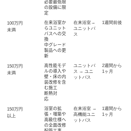
必要最低限
の設備に限
定
在来浴室か
在来浴室→
1週間前後
100万円
らユニット
ユニットバ
未満
バスへの交
ス
換
中グレード
製品への更
新
高性能モデ
ユニットバ
2週間から
150万円
ルの導入や
ス → ユニ
1ヶ月
未満
壁・床の内
ットバス
装改修を含
む施工
断熱対
応
浴室の拡
在来浴室 → 
1週間から
150万円
張・増築や
高機能ユニ
1ヶ月
以上
高級仕様へ
ットバス　
の全面改修
配管工事