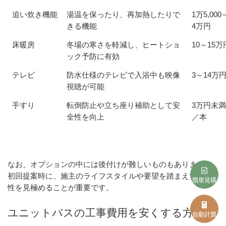
追い炊き機能
湯温を保ったり、再加熱したりで
1万5,000
きる機能　
4万円
床暖房
冬場の寒さを軽減し、ヒートショ
10～15万
ック予防に有効
テレビ
防水仕様のテレビで入浴中も映像
3～14万
視聴が可能　
手すり
転倒防止や立ち座り補助として安
3万円未満
全性を向上　
／本
なお、オプションの中には後付けが難しいものもあります。
初回提案時に、施主のライフスタイルや要望を踏まえて必要
簡単見積
性を見極めることが重要です。
ユニットバスの工事費用を安くする方法
自動計算