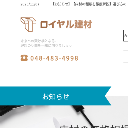
2025/11/07
【お知らせ】【床材選びの完全版】木の種類と特
2025/11/07
【お知らせ】床材の価格相場は？選び方と人気ラ
2025/11/07
【お知らせ】【床材おすすめ】初心者必見！失敗
2025/11/07
【お知らせ】ユニットバスの工事費用込み相場を
2025/11/07
【お知らせ】フローリングの種類と床材の選び方
2025/11/07
【お知らせ】【ビニル床タイル】初心者でも簡単
2025/11/07
【お知らせ】【激安】シャワーユニットを徹底比
2025/11/07
【お知らせ】【必見】シャワーユニットの人気メ
未来への架け橋となる、
2025/11/06
【お知らせ】【保存版】システムバス価格の比較
理想の空間を一緒に創りましょう
2025/08/06
【お知らせ】ユニットバスの工事の費用相場と工
2025/08/06
【お知らせ】床材の種類は何がある？価格・特徴
048-483-4998
2025/08/06
【お知らせ】【メーカー別】フロアタイルの特徴
2025/08/06
【お知らせ】ユニットバス施工の費用相場と価格
2025/08/06
【お知らせ】システムバスのサイズ選びで施主の
2025/08/06
【お知らせ】浴室リフォームの費用相場や劣化の
2025/08/06
【お知らせ】水回り工事やリフォームの費用相場
2024/07/16
【お知らせ】2024夏季休業お知らせ
2023/10/21
【お知らせ】メーカー倉庫への直接お引き取りに
お知らせ
2024/04/06
【お知らせ】ゴールデンウィーク休業のお知らせ
2025/12/25
【お知らせ】2025～2026年年末年始休暇期間