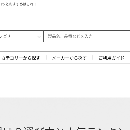
徴を徹底解説！
ンキングを徹底解説！
しない選び方と人気5選
徹底解説！安く抑えるコツは？
！おすすめのポイントを徹底解説
！選び方と敷き方のコツ
較！人気商品と選び方のコツ
ーカー徹底比較！
とおすすめ商品ランキング
期｜安くする方法や事例も解説
と部屋別に選び方も解説
カテゴリ一から探す
メーカーから探す
ご利用ガイド
を比較！最適な選び方も紹介
変動要因など業者向けに解説
不安を解消する提案方法を紹介
サイン5つを解説
と住みながら進めるメリットなど解説
関しまして
・ご注文に関しまして