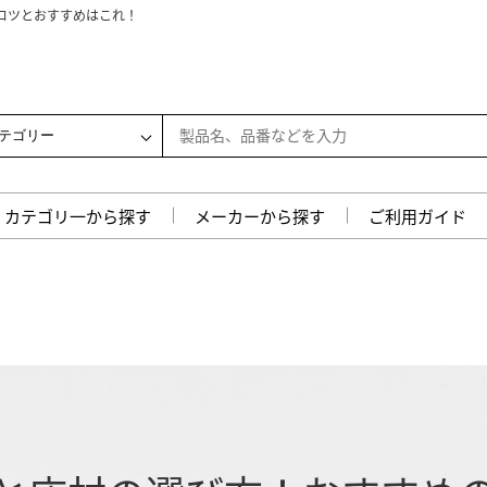
徴を徹底解説！
ンキングを徹底解説！
しない選び方と人気5選
徹底解説！安く抑えるコツは？
！おすすめのポイントを徹底解説
！選び方と敷き方のコツ
較！人気商品と選び方のコツ
ーカー徹底比較！
とおすすめ商品ランキング
期｜安くする方法や事例も解説
と部屋別に選び方も解説
カテゴリ一から探す
メーカーから探す
ご利用ガイド
を比較！最適な選び方も紹介
変動要因など業者向けに解説
不安を解消する提案方法を紹介
サイン5つを解説
と住みながら進めるメリットなど解説
関しまして
・ご注文に関しまして