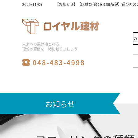
2025/11/07
【お知らせ】【床材選びの完全版】木の種類と特
2025/11/07
【お知らせ】床材の価格相場は？選び方と人気ラ
2025/11/07
【お知らせ】【床材おすすめ】初心者必見！失敗
2025/11/07
【お知らせ】ユニットバスの工事費用込み相場を
2025/11/07
【お知らせ】フローリングの種類と床材の選び方
2025/11/07
【お知らせ】【ビニル床タイル】初心者でも簡単
2025/11/07
【お知らせ】【激安】シャワーユニットを徹底比
2025/11/07
【お知らせ】【必見】シャワーユニットの人気メ
未来への架け橋となる、
2025/11/06
【お知らせ】【保存版】システムバス価格の比較
理想の空間を一緒に創りましょう
2025/08/06
【お知らせ】ユニットバスの工事の費用相場と工
2025/08/06
【お知らせ】床材の種類は何がある？価格・特徴
048-483-4998
2025/08/06
【お知らせ】【メーカー別】フロアタイルの特徴
2025/08/06
【お知らせ】ユニットバス施工の費用相場と価格
2025/08/06
【お知らせ】システムバスのサイズ選びで施主の
2025/08/06
【お知らせ】浴室リフォームの費用相場や劣化の
2025/08/06
【お知らせ】水回り工事やリフォームの費用相場
2024/07/16
【お知らせ】2024夏季休業お知らせ
2023/10/21
【お知らせ】メーカー倉庫への直接お引き取りに
お知らせ
2024/04/06
【お知らせ】ゴールデンウィーク休業のお知らせ
2025/12/25
【お知らせ】2025～2026年年末年始休暇期間