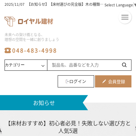
2025/11/07
【お知らせ】【床材選びの完全版】木の種類と特徴を徹底解説！
Select Language
2025/11/07
【お知らせ】床材の価格相場は？選び方と人気ランキングを徹底解説！
2025/11/07
【お知らせ】【床材おすすめ】初心者必見！失敗しない選び方と人気5選
2025/11/07
【お知らせ】ユニットバスの工事費用込み相場を徹底解説！安く抑えるコツは？
2025/11/07
【お知らせ】フローリングの種類と床材の選び方！おすすめのポイントを徹底解説
2025/11/07
【お知らせ】【ビニル床タイル】初心者でも簡単！選び方と敷き方のコツ
未来への架け橋となる、
2025/11/07
【お知らせ】【激安】シャワーユニットを徹底比較！人気商品と選び方のコツ
理想の空間を一緒に創りましょう
2025/11/07
【お知らせ】【必見】シャワーユニットの人気メーカー徹底比較！
2025/11/06
【お知らせ】【保存版】システムバス価格の比較とおすすめ商品ランキング
048-483-4998
2025/08/06
【お知らせ】ユニットバスの工事の費用相場と工期｜安くする方法や事例も解説
2025/08/06
【お知らせ】床材の種類は何がある？価格・特徴と部屋別に選び方も解説
2025/08/06
【お知らせ】【メーカー別】フロアタイルの特徴を比較！最適な選び方も紹介
2025/08/06
【お知らせ】ユニットバス施工の費用相場と価格変動要因など業者向けに解説
2025/08/06
【お知らせ】システムバスのサイズ選びで施主の不安を解消する提案方法を紹介
2025/08/06
【お知らせ】浴室リフォームの費用相場や劣化のサイン5つを解説
ログイン
会員登録
2025/08/06
【お知らせ】水回り工事やリフォームの費用相場と住みながら進めるメリットなど解説
2024/07/16
【お知らせ】2024夏季休業お知らせ
2023/10/21
【お知らせ】メーカー倉庫への直接お引き取りに関しまして
お知らせ
2024/04/06
【お知らせ】ゴールデンウィーク休業のお知らせ
2025/12/25
【お知らせ】2025～2026年年末年始休暇期間・ご注文に関しまして
【床材おすすめ】初心者必見！失敗しない選び方と
人気5選