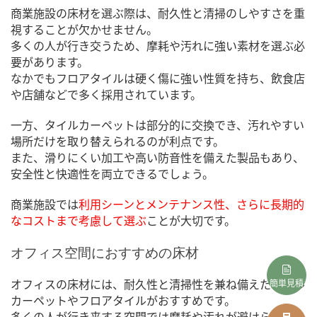
商業施設の床材を選ぶ際は、耐久性と清掃のしやすさを重
視することが欠かせません。
多くの人が行き交うため、摩耗や汚れに強い素材を選ぶ必
要があります。
なかでもフロアタイルは硬く傷に強い性質を持ち、飲食店
や店舗などで多く採用されています。
一方、タイルカーペットは部分的に交換でき、汚れやすい
場所だけを取り替えられるのが利点です。
また、滑りにくい加工や高い防音性を備えた製品もあり、
安全性と快適性を両立できるでしょう。
商業施設では
利用シーンとメンテナンス性、さらに長期的
なコストまで考慮して選ぶ
ことが大切です。
オフィス空間におすすめの床材
オフィスの床材には、耐久性と清掃性を兼ね備えたタイル
簡単見積
カーペットやフロアタイルがおすすめです。
多くの人が行き来する空間では摩耗や汚れが避けられない